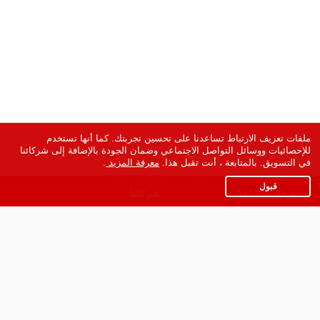
ملفات تعريف الارتباط تساعدنا على تحسين تجربتك. كما أنها تستخدم
للإحصائيات ووسائل التواصل الاجتماعي وضمان الجودة بالإضافة إلى شركائنا
في التسويق. بالمتابعة ، أنت تقبل هذا.
معرفة المزيد
.
قبول
Ar.123date.me
شركائنا
شروط الاستعمال
سياسة الخصوصية
مساعدة
عنا في الصحافة
اتصل بنا
برنامج الشركاء
النسخة الكاملة للموقع