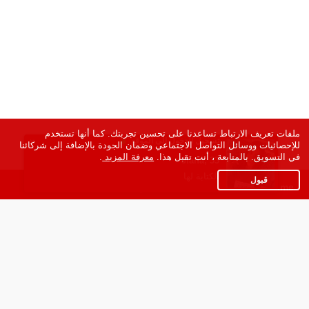
ملفات تعريف الارتباط تساعدنا على تحسين تجربتك. كما أنها تستخدم
تسجيل الدخول إلى الموقع
×
للإحصائيات ووسائل التواصل الاجتماعي وضمان الجودة بالإضافة إلى شركائنا
في التسويق. بالمتابعة ، أنت تقبل هذا.
معرفة المزيد
.
חסין, 26
Jiana, 33
Mosa, 24
Maria, 31
Aviva, 36
ملكه مايه, 26
Marwa, 34
Amjad, 56
Ndosh, 36
Mahmod, 20
الكتابة لها
قبول
Ar.123date.me
شركائنا
شروط الاستعمال
سياسة الخصوصية
مساعدة
عنا في الصحافة
اتصل بنا
برنامج الشركاء
النسخة الكاملة للموقع