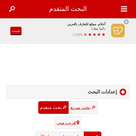
البحث المتقدم
أحلام. موقع للتعارف بالعربي
دائما معك!
تثبيت
(7248)
إعدادات البحث
click
to
expand
بحث سريع
بحث متقدم
contents
قريب مني